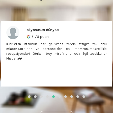
okyanusun dünyası
5 /5 puan
Kıbrıs'tan istanbula her gelisimde tercih ettigim tek otel
miapera.otelden ve personelden cok memnunum.Özellikle
resepsiyondaki Gürkan bey misafirlerle cok ilgili.tesekkurler
Miapera❤️
...